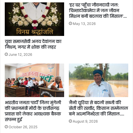
’हर घर पहुँचा जीवनदायी जल:
चिन्ताटोकामेटा में जल जीवन
मिशन बनी बदलाव की मिसाल’….
May 13, 2026
युवा समाजसेवी अजय देवांगन का
निधन, नगर में शोक की लहर
June 12, 2026
भारतीय जनता पार्टी जिला मुंगेली
नैनो यूरिया से बदली सब्जी की
की प्रधानमंत्री मोदी के छत्तीसगढ़
खेती की तस्वीर, किसान सम्मेलाल
प्रवास को लेकर आवश्यक बैठक
बने आत्मनिर्भरता की मिसाल…..
संपन्न हुई
August 9, 2026
October 26, 2025