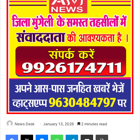
News Desk
January 13, 2026
2 minutes read
Facebook
X
Messenger
WhatsApp
Telegram
Share via Email
Print