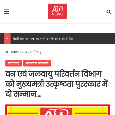
Menu
Se
मंत्री टंक राम वर्मा का सारंगढ़-बिलाईगढ़ का दो दिवसीय प्रवास, देंगे विकास कार्यों की सौगात और तिरंगा यात्रा का करेंगे नेतृत्व…..
Home
/
राज्य
/
छत्तीसगढ़
छत्तीसगढ़
छत्तीसगढ़ जनसंपर्क
वन एवं जलवायु परिवर्तन विभाग
को मुख्यमंत्री उत्कृष्टता पुरस्कार में
दो सम्मान….