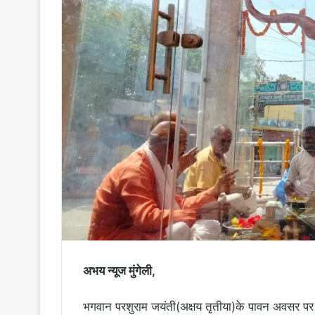
अभय न्यूज मुंगेली,
भगवान परशुराम जयंती(अक्षय तृतीया)के पावन अवसर पर नग