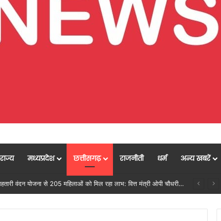
राज्य
मध्यप्रदेश
छत्तीसगढ़
राजनीती
धर्म
अन्य खबरें
्टम -एआई तकनीक से वन और वन्यजीवों की 24X7 निगरानी….