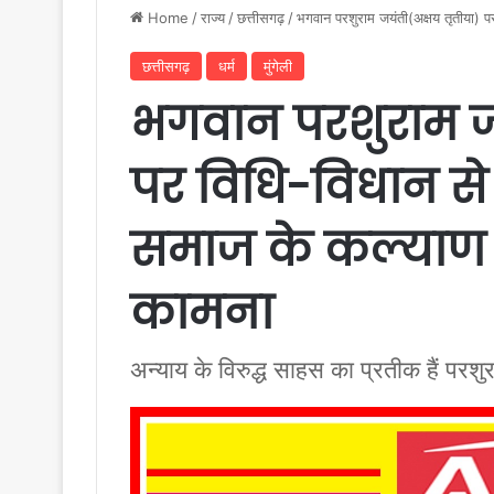
Home
/
राज्य
/
छत्तीसगढ़
/
भगवान परशुराम जयंती(अक्षय तृतीया) प
छत्तीसगढ़
धर्म
मुंगेली
भगवान परशुराम जय
पर विधि-विधान से
समाज के कल्याण एव
कामना
अन्याय के विरुद्ध साहस का प्रतीक हैं परशु