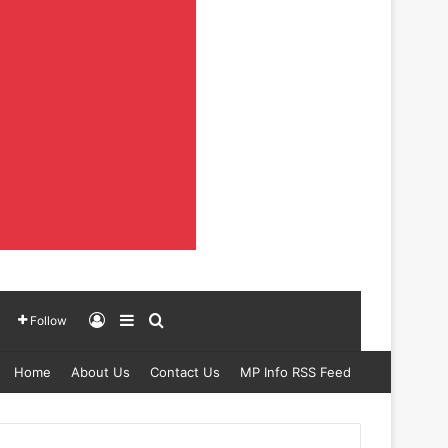
Log In
Sidebar
Search for
Follow
Home
About Us
Contact Us
MP Info RSS Feed