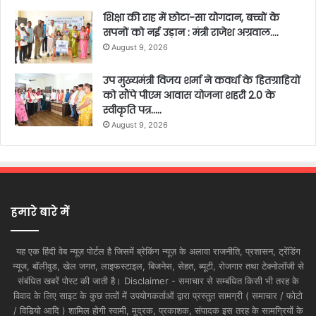
शिक्षा की राह में छोटा-सा योगदान, बच्चों के
सपनों को नई उड़ान : मंत्री राजेश अग्रवाल….
August 9, 2026
उप मुख्यमंत्री विजय शर्मा ने कवर्धा के हितग्राहियों
को सौंपे पीएम आवास योजना शहरी 2.0 के
स्वीकृति पत्र…..
August 9, 2026
हमारे बारे में
यह एक हिंदी वेब न्यूज़ पोर्टल है जिसमें ब्रेकिंग न्यूज़ के अलावा राजनीति, प्रशासन, ट्रेंडिंग
न्यूज, बॉलीवुड, खेल जगत, लाइफस्टाइल, बिजनेस, सेहत, ब्यूटी, रोजगार तथा टेक्नोलॉजी से
संबंधित खबरें पोस्ट की जाती है। Disclaimer - समाचार से सम्बंधित किसी भी तरह के
विवाद के लिए साइट के कुछ तत्वों में उपयोगकर्ताओं द्वारा प्रस्तुत सामग्री ( समाचार / फोटो
/ विडियो आदि ) शामिल होगी स्वामी, मुद्रक, प्रकाशक, संपादक इस तरह के सामग्रियों के