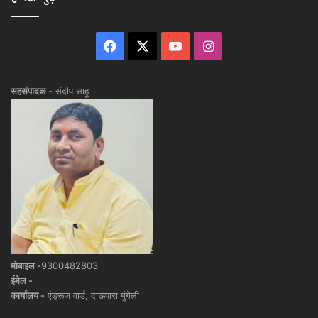
Facebook
X
YouTube
Instagram
सहसंपादक -
संदीप साहू
मोबाइल -
9300482803
ईमेल -
कार्यालय -
एंड्रूज वार्ड, दाऊपारा मुंगेली