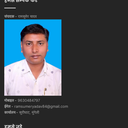
हमसे सम्पर्क करें
संपादक -
रामसुमेर यादव
मोबाइल -
9630484797
ईमेल -
ramsumeryadav84@gmail.com
कार्यालय -
सुरीघाट, मुंगेली
हमसे जुड़े