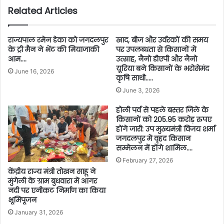
Related Articles
राज्यपाल रमेन डेका को जगदलपुर
खाद, बीज और उर्वरकों की समय
के ट्री मैन ने भेंट की मियाजाकी
पर उपलब्धता से किसानों में
आम….
उत्साह, नैनो डीएपी और नैनो
यूरिया बने किसानों के भरोसेमंद
June 16, 2026
कृषि साथी…..
June 3, 2026
होली पर्व से पहले बस्तर जिले के
किसानों को 205.95 करोड़ रुपए
होंगे जारी: उप मुख्यमंत्री विजय शर्मा
जगदलपुर में वृहद किसान
सम्मेलन में होंगे शामिल….
February 27, 2026
केंद्रीय राज्य मंत्री तोखन साहू ने
मुंगेली के ग्राम बुधवारा में आगर
नदी पर एनीकट निर्माण का किया
भूमिपूजन
January 31, 2026