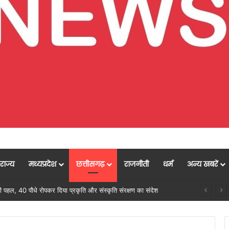
राज्य
मध्यप्रदेश
छत्तीसगढ़
राजनीती
धर्म
अन्य खबरें
, महतारी वंदन योजना से 205 महिलाओं को मिल रहा लाभ: वित्त मंत्री ओपी चौधरी…