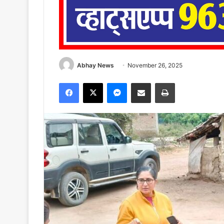
Abhay News
November 26, 2025
Facebook
X
Messenger
Share via Email
Print