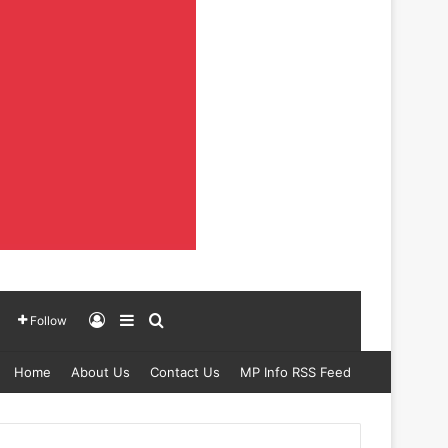
Log In
Sidebar
Search for
Follow
Home
About Us
Contact Us
MP Info RSS Feed