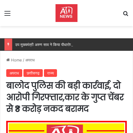
Menu
Se
उप मुख्यमंत्री अरुण साव ने किया पौधारोपण, बोले हरियाली बढ़ेगी तो पर्यावरण भी स्वस्थ और सुंदर बनेगा….
Home
/
अपराध
अपराध
छत्तीसगढ़
राज्य
बालोद पुलिस की बड़ी कार्रवाई, दो
आरोपी गिरफ्तार,कार के गुप्त चेंबर
से ₹3 करोड़ नकद बरामद