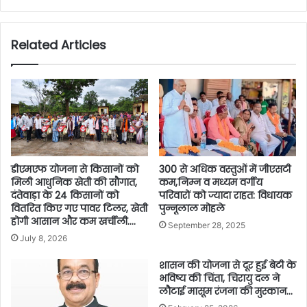
Related Articles
डीएमएफ योजना से किसानों को
300 से अधिक वस्तुओं में जीएसटी
मिली आधुनिक खेती की सौगात,
कम,निम्न व मध्यम वर्गीय
दंतेवाड़ा के 24 किसानों को
परिवारों को ज्यादा राहत: विधायक
वितरित किए गए पावर टिलर, खेती
पुन्नूलाल मोहले
होगी आसान और कम खर्चीली….
September 28, 2025
July 8, 2026
शासन की योजना से दूर हुई बेटी के
भविष्य की चिंता, चिरायु दल ने
लौटाई मासूम रंजना की मुस्कान…