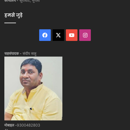
कार्यालय -
सुरीघाट, मुंगेली
हमसे जुड़े
Facebook
X
YouTube
Instagram
सहसंपादक -
संदीप साहू
मोबाइल -
9300482803