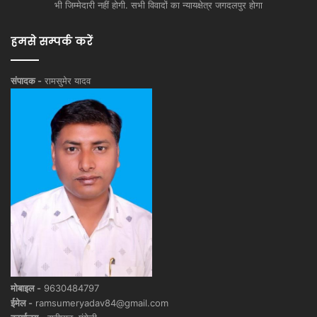
भी जिम्मेदारी नहीं होगी. सभी विवादों का न्यायक्षेत्र जगदलपुर होगा
हमसे सम्पर्क करें
संपादक -
रामसुमेर यादव
मोबाइल -
9630484797
ईमेल -
ramsumeryadav84@gmail.com