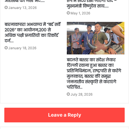
आरसीबी का जर्सी भेंट…..
रूप में सदैव रखा जाएगा याद –
मुख्यमंत्री विष्णुदेव साय…..
January 13, 2026
May 1, 2026
बारनावापारा अभयाण्य में “बर्ड सर्वे
2026” का आयोजन,200 से
अधिक पक्षी प्रजातियों का रिकॉर्ड
दर्ज….
January 18, 2026
बदलते बस्तर का संदेश लेकर
दिल्ली रवाना हुआ बस्तर का
प्रतिनिधिमंडल, राष्ट्रपति से करेंगे
मुलाकात, बस्तर की समृद्ध
जनजातीय संस्कृति से कराएंगे
परिचित…
July 28, 2026
Leave a Reply