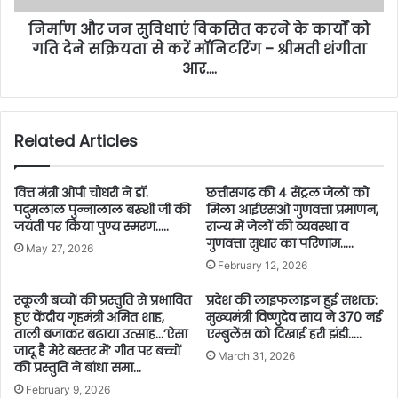
निर्माण और जन सुविधाएं विकसित करने के कार्यों को
गति देने सक्रियता से करें मॉनिटरिंग – श्रीमती शंगीता
आर….
Related Articles
वित्त मंत्री ओपी चौधरी ने डॉ.
छत्तीसगढ़ की 4 सेंट्रल जेलों को
पदुमलाल पुन्नालाल बख्शी जी की
मिला आईएसओ गुणवत्ता प्रमाणन,
जयंती पर किया पुण्य स्मरण…..
राज्य में जेलों की व्यवस्था व
गुणवत्ता सुधार का परिणाम…..
May 27, 2026
February 12, 2026
स्कूली बच्चों की प्रस्तुति से प्रभावित
प्रदेश की लाइफलाइन हुई सशक्त:
हुए केंद्रीय गृहमंत्री अमित शाह,
मुख्यमंत्री विष्णुदेव साय ने 370 नई
ताली बजाकर बढ़ाया उत्साह…’ऐसा
एम्बुलेंस को दिखाई हरी झंडी…..
जादू है मेरे बस्तर में’ गीत पर बच्चों
March 31, 2026
की प्रस्तुति ने बांधा समा…
February 9, 2026