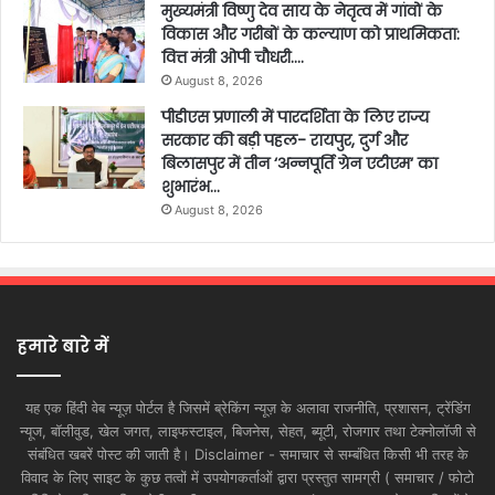
मुख्यमंत्री विष्णु देव साय के नेतृत्व में गांवों के
विकास और गरीबों के कल्याण को प्राथमिकता:
वित्त मंत्री ओपी चौधरी….
August 8, 2026
पीडीएस प्रणाली में पारदर्शिता के लिए राज्य
सरकार की बड़ी पहल- रायपुर, दुर्ग और
बिलासपुर में तीन ‘अन्नपूर्ति ग्रेन एटीएम‘ का
शुभारंभ…
August 8, 2026
हमारे बारे में
यह एक हिंदी वेब न्यूज़ पोर्टल है जिसमें ब्रेकिंग न्यूज़ के अलावा राजनीति, प्रशासन, ट्रेंडिंग
न्यूज, बॉलीवुड, खेल जगत, लाइफस्टाइल, बिजनेस, सेहत, ब्यूटी, रोजगार तथा टेक्नोलॉजी से
संबंधित खबरें पोस्ट की जाती है। Disclaimer - समाचार से सम्बंधित किसी भी तरह के
विवाद के लिए साइट के कुछ तत्वों में उपयोगकर्ताओं द्वारा प्रस्तुत सामग्री ( समाचार / फोटो