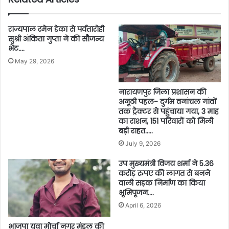
राज्यपाल रमेन डेका से पर्वतारोही
सुश्री अंकिता गुप्ता ने की सौजन्य
भेंट….
May 29, 2026
नारायणपुर जिला प्रशासन की
अनूठी पहल- दुर्गम वनांचल गांवों
तक ट्रैक्टर से पहुंचाया गया, 3 माह
का राशन, 151 परिवारों को मिली
बड़ी राहत…..
July 9, 2026
उप मुख्यमंत्री विजय शर्मा ने 5.36
करोड़ रुपए की लागत से बनने
वाली सड़क निर्माण का किया
भूमिपूजन….
April 6, 2026
भाजपा युवा मोर्चा नगर मंडल की