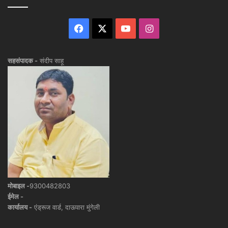
Facebook
X
YouTube
Instagram
सहसंपादक -
संदीप साहू
मोबाइल -
9300482803
ईमेल -
कार्यालय -
एंड्रूज वार्ड, दाऊपारा मुंगेली