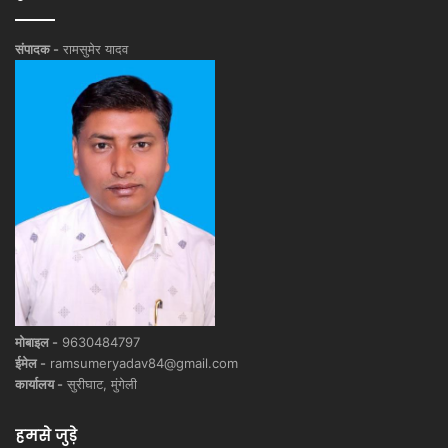
संपादक -
रामसुमेर यादव
मोबाइल -
9630484797
ईमेल -
ramsumeryadav84@gmail.com
कार्यालय -
सुरीघाट, मुंगेली
हमसे जुड़े