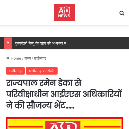
Menu
Se
मुख्यमंत्री विष्णु देव साय की अध्यक्षता में वन अधिकार अधिनियम (FRA) एवं पेसा कानून (PESA) के प्रभावी क्रियान्वयन हेतु गठित टास्क फोर्स की पहली बैठक संपन्न…
Home
/
राज्य
/
छत्तीसगढ़
छत्तीसगढ़
छत्तीसगढ़ जनसंपर्क
राज्यपाल रमेन डेका से
परिवीक्षाधीन आईएएस अधिकारियों
ने की सौजन्य भेंट……