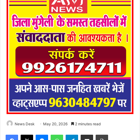
News Desk
May 20, 2026
2 minutes read
Facebook
X
Messenger
WhatsApp
Telegram
Share via Email
Print