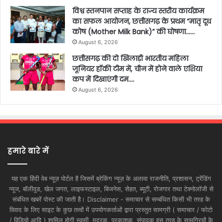
विश्व स्तनपान सप्ताह के राज्य स्तरीय कार्यक्रम
का सफल आयोजन, छत्तीसगढ़ के प्रथम “मातृ दूध
कोष (Mother Milk Bank)” की घोषणा……
August 6, 2026
छत्तीसगढ़ की दो खिलाड़ी भारतीय महिला
जूनियर हॉकी टीम में, चीन में होने वाले एशिया
कप में दिखाएंगी दम….
August 6, 2026
हमारे बारे में
यह एक हिंदी वेब न्यूज़ पोर्टल है जिसमें ब्रेकिंग न्यूज़ के अलावा राजनीति, प्रशासन, ट्रेंडिंग
न्यूज, बॉलीवुड, खेल जगत, लाइफस्टाइल, बिजनेस, सेहत, ब्यूटी, रोजगार तथा टेक्नोलॉजी से
संबंधित खबरें पोस्ट की जाती है। Disclaimer - समाचार से सम्बंधित किसी भी तरह के
विवाद के लिए साइट के कुछ तत्वों में उपयोगकर्ताओं द्वारा प्रस्तुत सामग्री ( समाचार / फोटो
/ विडियो आदि ) शामिल होगी स्वामी, मुद्रक, प्रकाशक, संपादक इस तरह के सामग्रियों के