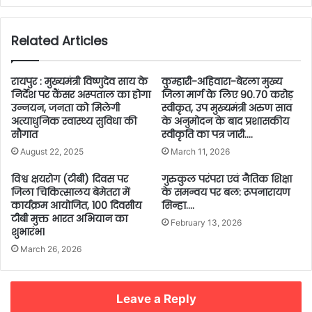
Related Articles
रायपुर : मुख्यमंत्री विष्णुदेव साय के
कुम्हारी-अहिवारा-बेरला मुख्य
निर्देश पर कैंसर अस्पताल का होगा
जिला मार्ग के लिए 90.70 करोड़
उन्नयन, जनता को मिलेगी
स्वीकृत, उप मुख्यमंत्री अरुण साव
अत्याधुनिक स्वास्थ्य सुविधा की
के अनुमोदन के बाद प्रशासकीय
सौगात
स्वीकृति का पत्र जारी….
August 22, 2025
March 11, 2026
विश्व क्षयरोग (टीबी) दिवस पर
गुरुकुल परंपरा एवं नैतिक शिक्षा
जिला चिकित्सालय बेमेतरा में
के समन्वय पर बल: रूपनारायण
कार्यक्रम आयोजित, 100 दिवसीय
सिन्हा….
टीबी मुक्त भारत अभियान का
February 13, 2026
शुभारंभ।
March 26, 2026
Leave a Reply