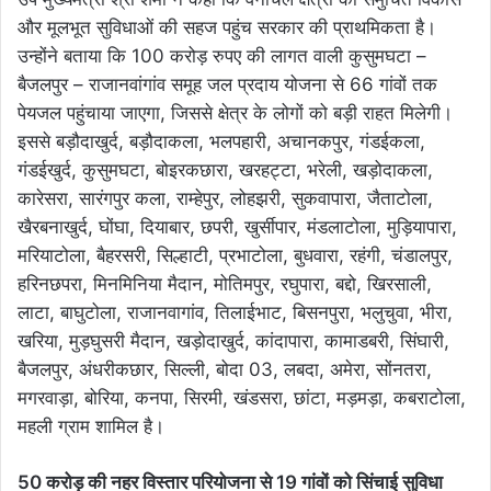
और मूलभूत सुविधाओं की सहज पहुंच सरकार की प्राथमिकता है।
उन्होंने बताया कि 100 करोड़ रुपए की लागत वाली कुसुमघटा –
बैजलपुर – राजानवांगांव समूह जल प्रदाय योजना से 66 गांवों तक
पेयजल पहुंचाया जाएगा, जिससे क्षेत्र के लोगों को बड़ी राहत मिलेगी।
इससे बड़ौदाखुर्द, बड़ौदाकला, भलपहारी, अचानकपुर, गंडईकला,
गंडईखुर्द, कुसुमघटा, बोइरकछारा, खरहट्टा, भरेली, खड़ोदाकला,
कारेसरा, सारंगपुर कला, राम्हेपुर, लोहझरी, सुकवापारा, जैताटोला,
खैरबनाखुर्द, घोंघा, दियाबार, छपरी, खुर्सीपार, मंडलाटोला, मुड़ियापारा,
मरियाटोला, बैहरसरी, सिल्हाटी, प्रभाटोला, बुधवारा, रहंगी, चंडालपुर,
हरिनछपरा, मिनमिनिया मैदान, मोतिमपुर, रघुपारा, बद्दो, खिरसाली,
लाटा, बाघुटोला, राजानवागांव, तिलाईभाट, बिसनपुरा, भलुचुवा, भीरा,
खरिया, मुड़घुसरी मैदान, खड़ोदाखुर्द, कांदापारा, कामाडबरी, सिंघारी,
बैजलपुर, अंधरीकछार, सिल्ली, बोदा 03, लबदा, अमेरा, सोंनतरा,
मगरवाड़ा, बोरिया, कनपा, सिरमी, खंडसरा, छांटा, मड़मड़ा, कबराटोला,
महली ग्राम शामिल है।
50 करोड़ की नहर विस्तार परियोजना से 19 गांवों को सिंचाई सुविधा