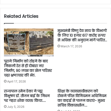
Related Articles
मुख्यमंत्री विष्णु देव साय के विभागों
के लिए 10 हजार 617 करोड़ रुपए
से अधिक की अनुदान मांगें पारित…
March 17, 2026
पुराने निर्माण को तोड़ने के बाद
निकली रेत से ही दोबारा नए
निर्माण, 90 लाख का खेल परिसर
चढ़ा भ्रष्टाचार की भेंट.
April 17, 2026
राज्यपाल रमेन डेका ने पद्म
शिक्षा के व्यावसायीकरण को
विभूषण डॉ. तीजन बाई के निधन
रोकने फीस विनियमन अधिनियम
पर गहरा शोक व्यक्त किया…..
का कड़ाई से पालन कराएं- मुख्य
सचिव विकासशील….
July 5, 2026