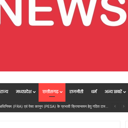
राज्य
मध्यप्रदेश
छत्तीसगढ़
राजनीती
धर्म
अन्य खबरें
सेवा सेतु पोर्टल में उत्कृष्ट प्रदर्शन: बलरामपुर के निर्दोष लकड़ा बने प्रदेश के टॉप ट्रांजैक्शन वीएलई, वित्त मंत्री ओ.पी. चौधरी ने किया सम्मानित, 13,912 आवेदनों के सफल निराकरण से बनाया रिकॉर्ड…