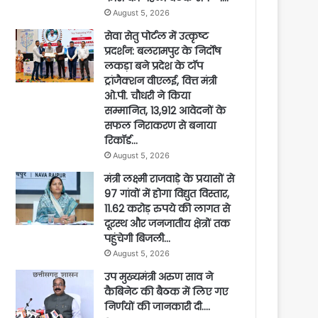
August 5, 2026
सेवा सेतु पोर्टल में उत्कृष्ट
प्रदर्शन: बलरामपुर के निर्दोष
लकड़ा बने प्रदेश के टॉप
ट्रांजैक्शन वीएलई, वित्त मंत्री
ओ.पी. चौधरी ने किया
सम्मानित, 13,912 आवेदनों के
सफल निराकरण से बनाया
रिकॉर्ड…
August 5, 2026
मंत्री लक्ष्मी राजवाड़े के प्रयासों से
97 गांवों में होगा विद्युत विस्तार,
11.62 करोड़ रुपये की लागत से
दूरस्थ और जनजातीय क्षेत्रों तक
पहुंचेगी बिजली…
August 5, 2026
उप मुख्यमंत्री अरुण साव ने
कैबिनेट की बैठक में लिए गए
निर्णयों की जानकारी दी….