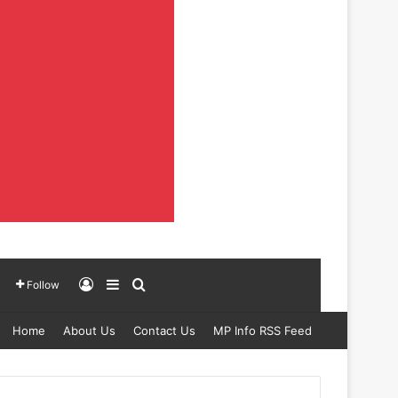
Log In
Sidebar
Search for
Follow
Home
About Us
Contact Us
MP Info RSS Feed