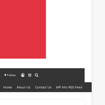
Log In
Sidebar
Search for
Follow
Home
About Us
Contact Us
MP Info RSS Feed