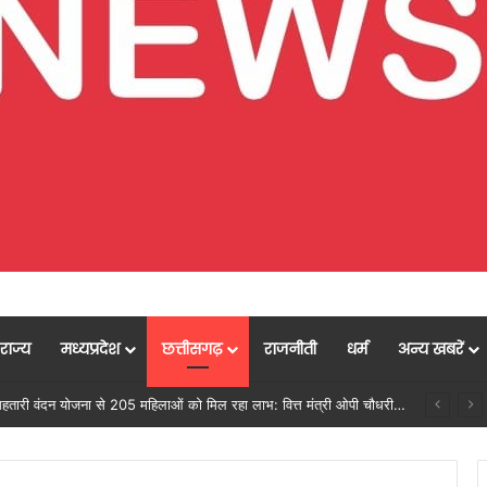
राज्य
मध्यप्रदेश
छत्तीसगढ़
राजनीती
धर्म
अन्य खबरें
्टम -एआई तकनीक से वन और वन्यजीवों की 24X7 निगरानी….