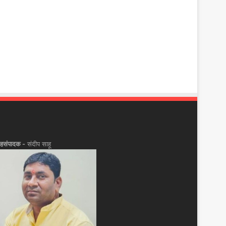
हसंपादक -
संदीप साहू