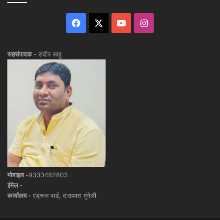
Facebook
X
YouTube
Instagram
सहसंपादक -
संदीप साहू
मोबाइल -
9300482803
ईमेल -
कार्यालय -
एंड्रूज वार्ड, दाऊपारा मुंगेली