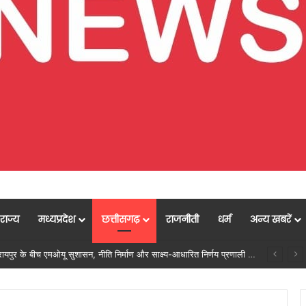
राज्य
मध्यप्रदेश
छत्तीसगढ़
राजनीती
धर्म
अन्य खबरें
ें मजबूत हो रही सुविधाओं की नींव: वित्त मंत्री ओपी चौधरी……