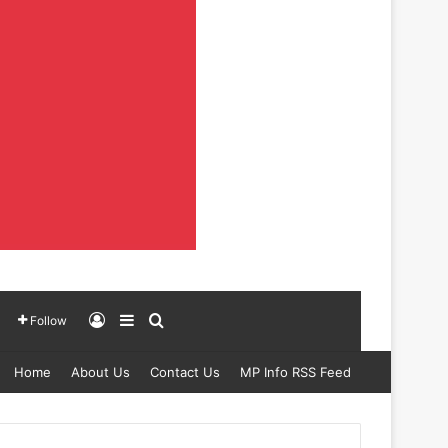
Log In
Sidebar
Search for
Follow
Home
About Us
Contact Us
MP Info RSS Feed