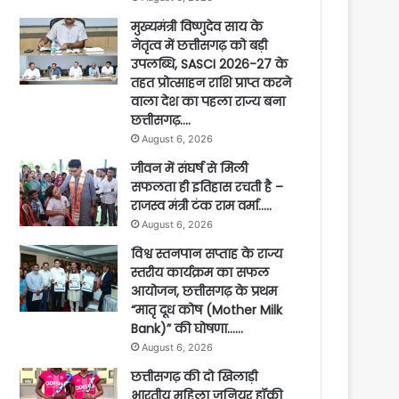
मुख्यमंत्री विष्णुदेव साय के
नेतृत्व में छत्तीसगढ़ को बड़ी
उपलब्धि, SASCI 2026-27 के
तहत प्रोत्साहन राशि प्राप्त करने
वाला देश का पहला राज्य बना
छत्तीसगढ़….
August 6, 2026
जीवन में संघर्ष से मिली
सफलता ही इतिहास रचती है –
राजस्व मंत्री टंक राम वर्मा…..
August 6, 2026
विश्व स्तनपान सप्ताह के राज्य
स्तरीय कार्यक्रम का सफल
आयोजन, छत्तीसगढ़ के प्रथम
“मातृ दूध कोष (Mother Milk
Bank)” की घोषणा……
August 6, 2026
छत्तीसगढ़ की दो खिलाड़ी
भारतीय महिला जूनियर हॉकी