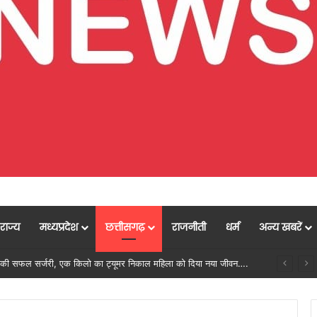
राज्य
मध्यप्रदेश
छत्तीसगढ़
राजनीती
धर्म
अन्य खबरें
मुख्यमंत्री विष्णुदेव साय के नेतृत्व में छत्तीसगढ़ को बड़ी उपलब्धि, SASCI 2026-27 के तहत प्रोत्साहन राशि प्राप्त करने वाला देश का पहला राज्य बना छत्तीसगढ़….