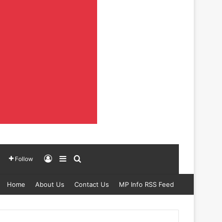
Log In
Sidebar
Search for
Follow
Home
About Us
Contact Us
MP Info RSS Feed