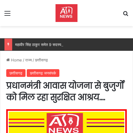
Menu
Se
महावीर सिंह ठाकुर समेत 9 सदस्य कम्युनिटी मेडिएशन पैनल में शामिल, विवादों के समाधान की दिशा में महत्वपूर्ण पहल
Home
/
राज्य
/
छत्तीसगढ़
छत्तीसगढ़
छत्तीसगढ़ जनसंपर्क
प्रधानमंत्री आवास योजना से बुजुर्गों
को मिल रहा सुरक्षित आश्रय….