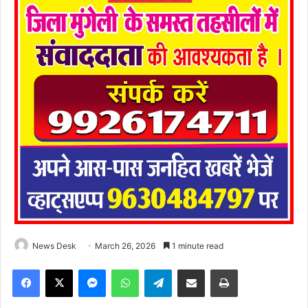
News Desk
March 26, 2026
1 minute read
Facebook
X
Messenger
WhatsApp
Telegram
Share via Email
Print