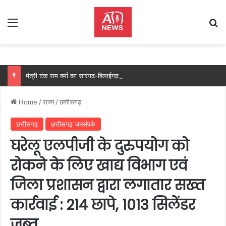
Menu
Se
मंत्री टंक राम वर्मा का सारंगढ़-बिलाईगढ़ का दो दिवसीय प्रवास, देंगे विकास कार्यों की सौगात और तिरंगा यात्रा का करेंगे नेतृत्व…..
Home
/
राज्य
/
छत्तीसगढ़
छत्तीसगढ़
छत्तीसगढ़ जनसंपर्क
घरेलू एलपीजी के दुरुपयोग को
रोकने के लिए खाद्य विभाग एवं
जिला प्रशासन द्वारा लगातार सख्त
कार्रवाई : 214 छापे, 1013 सिलेंडर
जब्त….