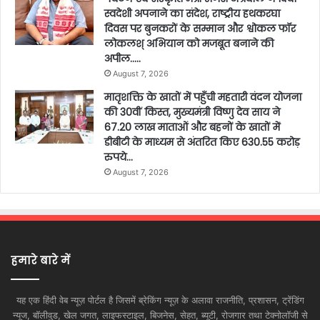
स्वदेशी अपनाने का संदेश, राष्ट्रीय हथकरघा
दिवस पर बुनकरों के सम्मान और श्वोकल फॉर
लोकलश् अभियान को मजबूत बनाने की
अपील…..
August 7, 2026
मातृशक्ति के खातों में पहुँची महतारी वंदन योजना
की 30वीं किस्त, मुख्यमंत्री विष्णु देव साय ने
67.20 लाख माताओं और बहनों के खातों में
डीबीटी के माध्यम से अंतरित किए 630.55 करोड़
रुपये…
August 7, 2026
हमारे बारे में
यह एक हिंदी वेब न्यूज़ पोर्टल है जिसमें ब्रेकिंग न्यूज़ के अलावा राजनीति, प्रशासन, ट्रेंडिंग
न्यूज, बॉलीवुड, खेल जगत, लाइफस्टाइल, बिजनेस, सेहत, ब्यूटी, रोजगार तथा टेक्नोलॉजी से