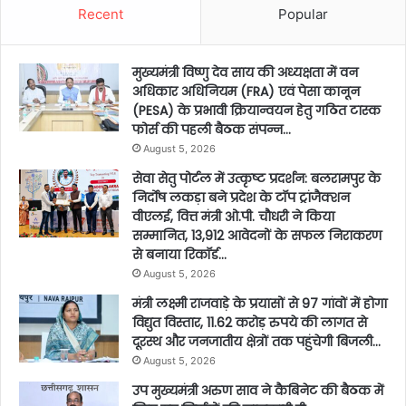
Recent
Popular
मुख्यमंत्री विष्णु देव साय की अध्यक्षता में वन
अधिकार अधिनियम (FRA) एवं पेसा कानून
(PESA) के प्रभावी क्रियान्वयन हेतु गठित टास्क
फोर्स की पहली बैठक संपन्न…
August 5, 2026
सेवा सेतु पोर्टल में उत्कृष्ट प्रदर्शन: बलरामपुर के
निर्दोष लकड़ा बने प्रदेश के टॉप ट्रांजैक्शन
वीएलई, वित्त मंत्री ओ.पी. चौधरी ने किया
सम्मानित, 13,912 आवेदनों के सफल निराकरण
से बनाया रिकॉर्ड…
August 5, 2026
मंत्री लक्ष्मी राजवाड़े के प्रयासों से 97 गांवों में होगा
विद्युत विस्तार, 11.62 करोड़ रुपये की लागत से
दूरस्थ और जनजातीय क्षेत्रों तक पहुंचेगी बिजली…
August 5, 2026
उप मुख्यमंत्री अरुण साव ने कैबिनेट की बैठक में