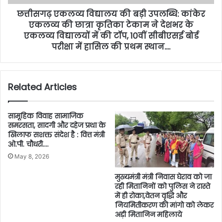
छत्तीसगढ़ एकलव्य विद्यालय की बड़ी उपलब्धि: कांकेर
एकलव्य की छात्रा कृतिका टेकाम ने देशभर के
एकलव्य विद्यालयों में की टॉप, 10वीं सीबीएसई बोर्ड
परीक्षा में हासिल की प्रथम स्थान….
Related Articles
सामूहिक विवाह सामाजिक
समरसता, सादगी और दहेज प्रथा के
खिलाफ सशक्त संदेश है : वित्त मंत्री
ओ.पी. चौधरी….
May 8, 2026
मुख्यमंत्री मंत्री निवास घेराव को जा
रही मितानिनों को पुलिस ने रास्ते
में ही रोका,वेतन वृद्धि और
नियमितीकरण की मांगो को लेकर
अड़ी मितानिन महिलाये