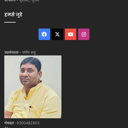
कार्यालय -
सुरीघाट, मुंगेली
हमसे जुड़े
Facebook
X
YouTube
Instagram
सहसंपादक -
संदीप साहू
मोबाइल -
9300482803