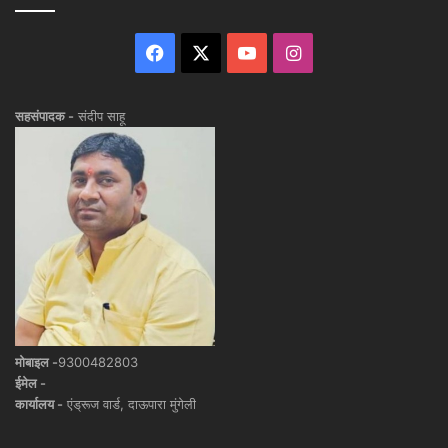
Facebook
X
YouTube
Instagram
सहसंपादक -
संदीप साहू
मोबाइल -
9300482803
ईमेल -
कार्यालय -
एंड्रूज वार्ड, दाऊपारा मुंगेली