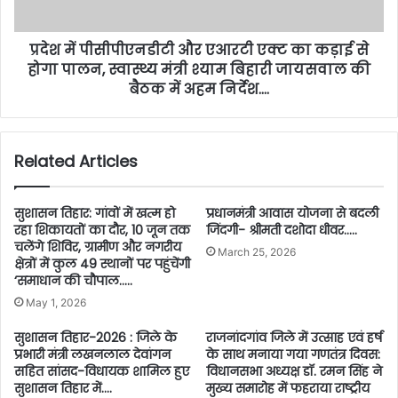
प्रदेश में पीसीपीएनडीटी और एआरटी एक्ट का कड़ाई से
होगा पालन, स्वास्थ्य मंत्री श्याम बिहारी जायसवाल की
बैठक में अहम निर्देश….
Related Articles
​सुशासन तिहार: गांवों में खत्म हो
प्रधानमंत्री आवास योजना से बदली
रहा शिकायतों का दौर, 10 जून तक
जिंदगी- श्रीमती दशोदा धीवर…..
चलेंगे शिविर, ग्रामीण और नगरीय
March 25, 2026
क्षेत्रों में कुल 49 स्थानों पर पहुंचेंगी
‘समाधान की चौपाल…..
May 1, 2026
सुशासन तिहार-2026 : जिले के
राजनांदगांव जिले में उत्साह एवं हर्ष
प्रभारी मंत्री लखनलाल देवांगन
के साथ मनाया गया गणतंत्र दिवस:
सहित सांसद-विधायक शामिल हुए
विधानसभा अध्यक्ष डॉ. रमन सिंह ने
सुशासन तिहार में….
मुख्य समारोह में फहराया राष्ट्रीय