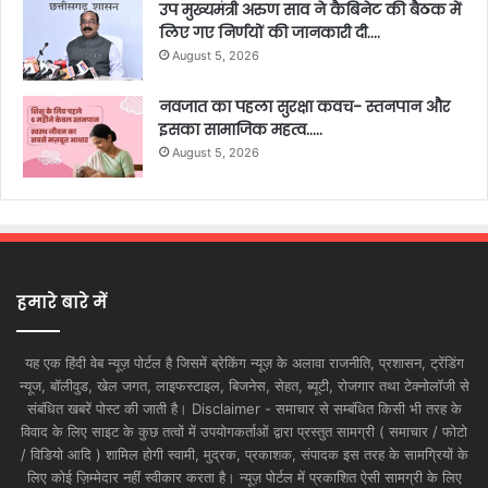
उप मुख्यमंत्री अरुण साव ने कैबिनेट की बैठक में
लिए गए निर्णयों की जानकारी दी….
August 5, 2026
नवजात का पहला सुरक्षा कवच- स्तनपान और
इसका सामाजिक महत्व…..
August 5, 2026
हमारे बारे में
यह एक हिंदी वेब न्यूज़ पोर्टल है जिसमें ब्रेकिंग न्यूज़ के अलावा राजनीति, प्रशासन, ट्रेंडिंग
न्यूज, बॉलीवुड, खेल जगत, लाइफस्टाइल, बिजनेस, सेहत, ब्यूटी, रोजगार तथा टेक्नोलॉजी से
संबंधित खबरें पोस्ट की जाती है। Disclaimer - समाचार से सम्बंधित किसी भी तरह के
विवाद के लिए साइट के कुछ तत्वों में उपयोगकर्ताओं द्वारा प्रस्तुत सामग्री ( समाचार / फोटो
/ विडियो आदि ) शामिल होगी स्वामी, मुद्रक, प्रकाशक, संपादक इस तरह के सामग्रियों के
लिए कोई ज़िम्मेदार नहीं स्वीकार करता है। न्यूज़ पोर्टल में प्रकाशित ऐसी सामग्री के लिए