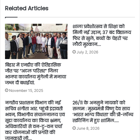
Related Articles
शाला प्रवेशोत्सव से शिक्षा को
मिली नई उड़ान, 37 बंद विद्यालय
फिर से खुले, बच्चों के चेहरों पर
लौटी मुस्कान….
July 2, 2026
बिहार में एनडीए की ऐतिहासिक
जीत पर “अटल परिसर” जिला
भाजपा कार्यालय मुंगेली में मनाया
जश्न दी बधाईयां.
November 15, 2025
नगरीय प्रशासन विभाग की नई
26/11 के अनसुने नायकों को
सचिव शंगीता आर. पहुंची इंद्रावती
सलाम : मुख्यमंत्री विष्णु देव साय
भवन, विभागीय संचालनालय एवं
‘भारत भाग्य विधाता’ की प्री-लॉन्च
सूडा कार्यालय का किया भ्रमण,
स्क्रीनिंग में हुए शामिल…..
अधिकारियों से वन-टू-वन चर्चा
June 8, 2026
कर योजनाओं की प्रगति की
जानकारी ली….