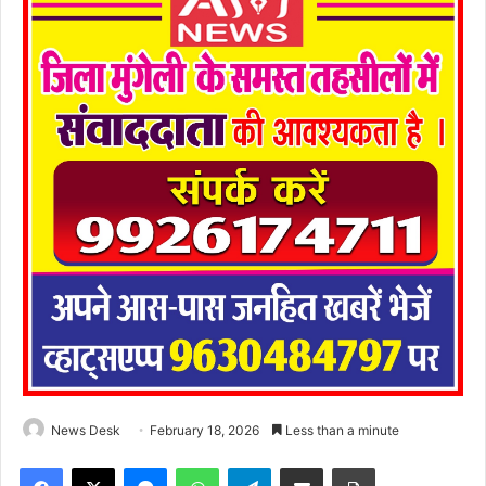
News Desk
February 18, 2026
Less than a minute
Facebook
X
Messenger
WhatsApp
Telegram
Share via Email
Print