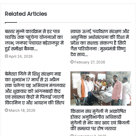
Related Articles
बस्तर मुन्ने कार्यक्रम से हर पात्र
स्वच्छ ऊर्जा, पर्यावरण संरक्षण और
व्यक्ति तक पहुंचेगा योजनाओं का
आधुनिक अधोसंरचना की दिशा में
लाभ, जनपद पंचायत बड़ेराजपुर में
प्रदेश का सशक्त संकल्प है सिटी
हुई समीक्षा बैठक….
गैस परियोजना : मुख्यमंत्री विष्णु
देव साय….
April 24, 2026
February 27, 2026
बेमेतरा जिले में शिशु संरक्षण माह
का शुभारंभ 17 मार्च से 21 अप्रैल
तक चलेगा यह अभियान मंगलवार
और शुक्रवार को आंगनबाड़ी केंद्र
एवं स्वास्थ्य केंद्रों में पिलाई जाएगी
विटामिन ए और आयरन की सिरप
March 18, 2026
किसान संघ मुंगेली ने आक्रोषित
होकर अनुविभागीय अधिकारी
मुंगेली से भेंट कर खाद एवं बिजली
की समस्या पर रोष जताया