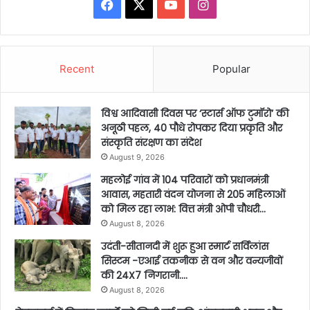
Facebook
X
YouTube
Instagram
Recent
Popular
विश्व आदिवासी दिवस पर ‘स्टार्स ऑफ टुमॉरो’ की
अनूठी पहल, 40 पौधे रोपकर दिया प्रकृति और
संस्कृति संरक्षण का संदेश
August 9, 2026
महलोई गांव में 104 परिवारों को प्रधानमंत्री
आवास, महतारी वंदन योजना से 205 महिलाओं
को मिल रहा लाभ: वित्त मंत्री ओपी चौधरी…
August 8, 2026
उदंती-सीतानदी में शुरू हुआ स्मार्ट सर्विलांस
सिस्टम -एआई तकनीक से वन और वन्यजीवों
की 24X7 निगरानी….
August 8, 2026