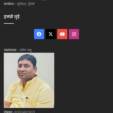
कार्यालय -
सुरीघाट, मुंगेली
हमसे जुड़े
Facebook
X
YouTube
Instagram
सहसंपादक -
संदीप साहू
मोबाइल -
9300482803