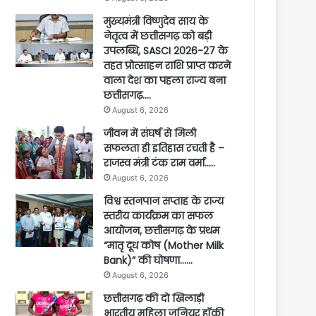
मुख्यमंत्री विष्णुदेव साय के
नेतृत्व में छत्तीसगढ़ को बड़ी
उपलब्धि, SASCI 2026-27 के
तहत प्रोत्साहन राशि प्राप्त करने
वाला देश का पहला राज्य बना
छत्तीसगढ़….
August 6, 2026
जीवन में संघर्ष से मिली
सफलता ही इतिहास रचती है –
राजस्व मंत्री टंक राम वर्मा…..
August 6, 2026
विश्व स्तनपान सप्ताह के राज्य
स्तरीय कार्यक्रम का सफल
आयोजन, छत्तीसगढ़ के प्रथम
“मातृ दूध कोष (Mother Milk
Bank)” की घोषणा……
August 6, 2026
छत्तीसगढ़ की दो खिलाड़ी
भारतीय महिला जूनियर हॉकी