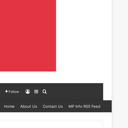
Log In
Sidebar
Search for
Follow
Home
About Us
Contact Us
MP Info RSS Feed