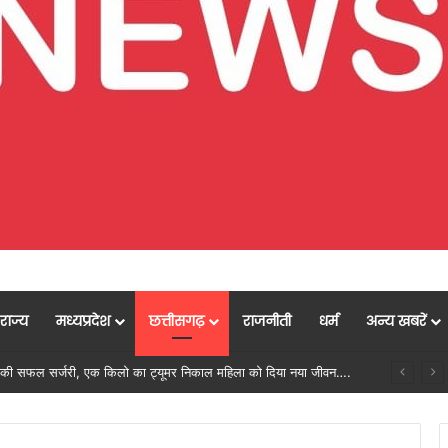
राज्य
मध्यप्रदेश
छत्तीसगढ़
राजनीती
धर्म
अन्य खबरें
मुख्यमंत्री विष्णुदेव साय के नेतृत्व में छत्तीसगढ़ को बड़ी उपलब्धि, SASCI 2026-27 के तहत प्रोत्साहन राशि प्राप्त करने वाला देश का पहला राज्य बना छत्तीसगढ़….