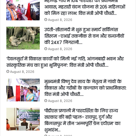
महलोई गांव में 104 परिवारों को प्रधानमंत्री
आवास, महतारी वंदन योजना से 205 महिलाओं
को मिल रहा लाभ: वित्त मंत्री ओपी चौधरी…
August 8, 2026
उदंती-सीतानदी में शुरू हुआ स्मार्ट सर्विलांस
सिस्टम -एआई तकनीक से वन और वन्यजीवों
की 24X7 निगरानी….
August 8, 2026
’देवलसुर्रा में विकास कार्यों को मिली नई गति, आंगनबाड़ी भवन और
सांस्कृतिक मंच का हुआ भूमिपूजन’: वित्त मंत्री ओपी चौधरी….
August 8, 2026
मुख्यमंत्री विष्णु देव साय के नेतृत्व में गांवों के
विकास और गरीबों के कल्याण को प्राथमिकता:
वित्त मंत्री ओपी चौधरी….
August 8, 2026
पीडीएस प्रणाली में पारदर्शिता के लिए राज्य
सरकार की बड़ी पहल- रायपुर, दुर्ग और
बिलासपुर में तीन ‘अन्नपूर्ति ग्रेन एटीएम‘ का
शुभारंभ…