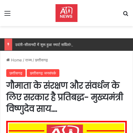
Menu
Se
उदंती-सीतानदी में शुरू हुआ स्मार्ट सर्विलांस सिस्टम -एआई तकनीक से वन और वन्यजीवों की 24X7 निगरानी….
Home
/
राज्य
/
छत्तीसगढ़
छत्तीसगढ़
छत्तीसगढ़ जनसंपर्क
गौमाता के संरक्षण और संवर्धन के
लिए सरकार है प्रतिबद्ध- मुख्यमंत्री
विष्णुदेव साय….