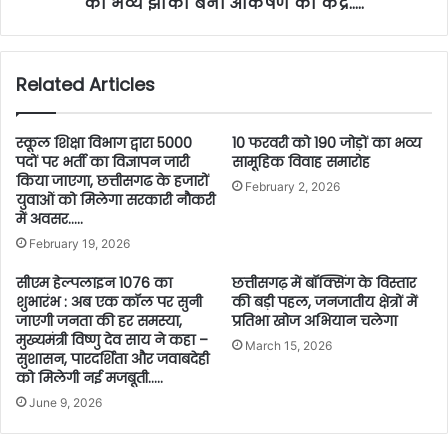
की भव्य झांकी बनी आकर्षण का केंद्र…..
Related Articles
स्कूल शिक्षा विभाग द्वारा 5000
10 फरवरी को 190 जोड़ों का भव्य
पदों पर भर्ती का विज्ञापन जारी
सामूहिक विवाह समारोह
किया जाएगा, छत्तीसगढ के हजारों
February 2, 2026
युवाओं को मिलेगा सरकारी नौकरी
में अवसर…..
February 19, 2026
सीएम हेल्पलाइन 1076 का
छत्तीसगढ़ में बॉक्सिंग के विस्तार
शुभारंभ : अब एक कॉल पर सुनी
की बड़ी पहल, जनजातीय क्षेत्रों में
जाएगी जनता की हर समस्या,
प्रतिभा खोज अभियान चलेगा
मुख्यमंत्री विष्णु देव साय ने कहा –
March 15, 2026
सुशासन, पारदर्शिता और जवाबदेही
को मिलेगी नई मजबूती…..
June 9, 2026