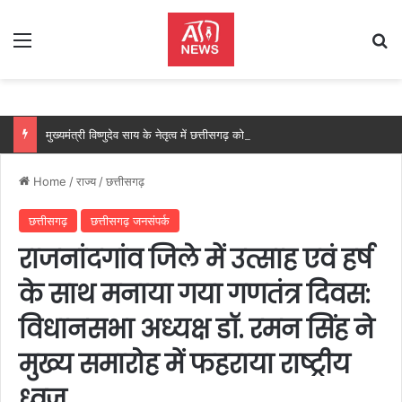
Menu
Se
मुख्यमंत्री विष्णुदेव साय के नेतृत्व में छत्तीसगढ़ को बड़ी उपलब्धि, SASCI 2026-27 के तहत प्रोत्साहन राशि प्राप्त करने वाला देश का पहला राज्य बना छत्तीसगढ़….
Home
/
राज्य
/
छत्तीसगढ़
छत्तीसगढ़
छत्तीसगढ़ जनसंपर्क
राजनांदगांव जिले में उत्साह एवं हर्ष
के साथ मनाया गया गणतंत्र दिवस:
विधानसभा अध्यक्ष डॉ. रमन सिंह ने
मुख्य समारोह में फहराया राष्ट्रीय
ध्वज…..