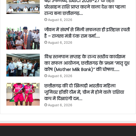
बड़ी उपलब्धि, SASCI 2026-27 के तहत
प्रोत्साहन राशि प्राप्त करने वाला देश का पहला
राज्य बना छत्तीसगढ़….
August 6, 2026
जीवन में संघर्ष से मिली सफलता ही इतिहास रचती
है – राजस्व मंत्री टंक राम वर्मा…..
August 6, 2026
विश्व स्तनपान सप्ताह के राज्य स्तरीय कार्यक्रम
का सफल आयोजन, छत्तीसगढ़ के प्रथम “मातृ दूध
कोष (Mother Milk Bank)” की घोषणा……
August 6, 2026
छत्तीसगढ़ की दो खिलाड़ी भारतीय महिला
जूनियर हॉकी टीम में, चीन में होने वाले एशिया
कप में दिखाएंगी दम….
August 6, 2026