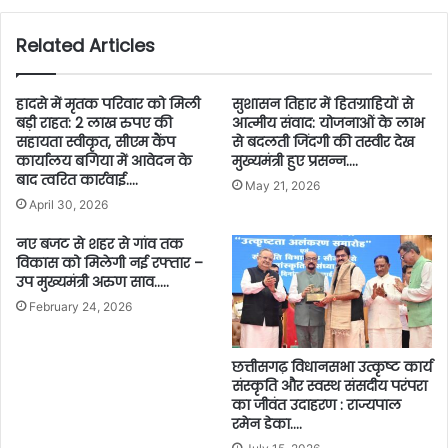
Related Articles
हादसे में मृतक परिवार को मिली
सुशासन तिहार में हितग्राहियों से
बड़ी राहत: 2 लाख रुपए की
आत्मीय संवाद: योजनाओं के लाभ
सहायता स्वीकृत, सीएम कैंप
से बदलती जिंदगी की तस्वीर देख
कार्यालय बगिया में आवेदन के
मुख्यमंत्री हुए प्रसन्न….
बाद त्वरित कार्रवाई….
May 21, 2026
April 30, 2026
नए बजट से शहर से गांव तक
विकास को मिलेगी नई रफ्तार –
उप मुख्यमंत्री अरुण साव…..
February 24, 2026
छत्तीसगढ़ विधानसभा उत्कृष्ट कार्य
संस्कृति और स्वस्थ संसदीय परंपरा
का जीवंत उदाहरण : राज्यपाल
रमेन डेका….