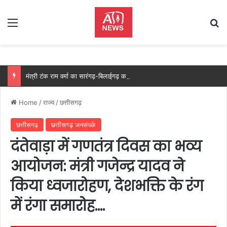
Menu
Se
मंत्री टंक राम वर्मा का सारंगढ़-बिलाईगढ़ का दो दिवसीय प्रवास, देंगे विकास कार्यों की सौगात और तिरंगा यात्रा का करेंगे नेतृत्व…..
Home
/
राज्य
/
छत्तीसगढ़
छत्तीसगढ़
छत्तीसगढ़ जनसंपर्क
दंतेवाड़ा में गणतंत्र दिवस का भव्य
आयोजन: मंत्री गजेन्द्र यादव ने
किया ध्वजारोहण, देशभक्ति के रंग
में रंगा समारोह….