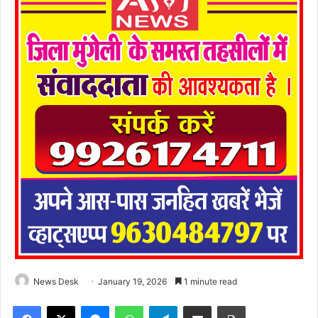
News Desk
January 19, 2026
1 minute read
Facebook
X
Messenger
WhatsApp
Telegram
Share via Email
Print