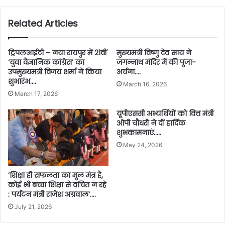
Related Articles
ट्रिपलआईटी – नया रायपुर में 21वीं
मुख्यमंत्री विष्णु देव साय ने
‘युवा वैज्ञानिक कांग्रेस’ का
जगन्नाथ मंदिर में की पूजा-
उपमुख्यमंत्री विजय शर्मा ने किया
अर्चना….
शुभारंभ….
March 16, 2026
March 17, 2026
यूपीएससी अभ्यर्थियों को वित्त मंत्री
ओपी चौधरी ने दीं हार्दिक
शुभकामनाएं…..
May 24, 2026
’शिक्षा ही सफलता का मूल मंत्र है,
कोई भी बच्चा शिक्षा से वंचित न रहे
: पर्यटन मंत्री राजेश अग्रवाल’….
July 21, 2026