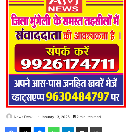
News Desk
January 13, 2026
2 minutes read
Facebook
X
Messenger
WhatsApp
Telegram
Share via Email
Print