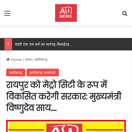
Menu
Se
मंत्री टंक राम वर्मा का सारंगढ़-बिलाईगढ़ का दो दिवसीय प्रवास, देंगे विकास कार्यों की सौगात और तिरंगा यात्रा का करेंगे नेतृत्व…..
Home
/
राज्य
/
छत्तीसगढ़
छत्तीसगढ़
छत्तीसगढ़ जनसंपर्क
रायपुर को मेट्रो सिटी के रूप में
विकसित करेगी सरकार: मुख्यमंत्री
विष्णुदेव साय….