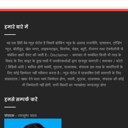
हमारे बारे में
यह एक हिंदी वेब न्यूज़ पोर्टल है जिसमें ब्रेकिंग न्यूज़ के अलावा राजनीति, प्रशासन, ट्रेंडिंग
न्यूज, बॉलीवुड, खेल जगत, लाइफस्टाइल, बिजनेस, सेहत, ब्यूटी, रोजगार तथा टेक्नोलॉजी से
संबंधित खबरें पोस्ट की जाती है। Disclaimer - समाचार से सम्बंधित किसी भी तरह के
विवाद के लिए साइट के कुछ तत्वों में उपयोगकर्ताओं द्वारा प्रस्तुत सामग्री ( समाचार / फोटो
/ विडियो आदि ) शामिल होगी स्वामी, मुद्रक, प्रकाशक, संपादक इस तरह के सामग्रियों के
लिए कोई ज़िम्मेदार नहीं स्वीकार करता है। न्यूज़ पोर्टल में प्रकाशित ऐसी सामग्री के लिए
संवाददाता / खबर देने वाला स्वयं जिम्मेदार होगा, स्वामी, मुद्रक, प्रकाशक, संपादक की कोई
भी जिम्मेदारी नहीं होगी. सभी विवादों का न्यायक्षेत्र जगदलपुर होगा
हमसे सम्पर्क करें
संपादक -
रामसुमेर यादव