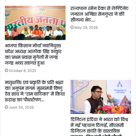
राज्यपाल रमेन डेका से लेफ्टिनेट
जनरल अनिंद्या सेनगुप्ता ने की
सौजन्य भेंट…..
May 29, 2026
भाजपा किसान मोर्चा नवनियुक्त
प्रदेश अध्यक्ष आलोक सिंह ठाकुर
का प्रथम प्रवास मुंगेली में जगह
जगह भव्य स्वागत हुआ
October 9, 2025
मातृशक्ति एवं प्रकृति के प्रति श्रद्धा
का अनुपम संगमः मुख्यमंत्री विष्णु
देव साय ने ’’राम वाटिका’’ में किया
रुद्राक्ष का पौधारोपण….
June 30, 2026
डिजिटल इंडिया ने भारत को विश्व
में नई पहचान दिलाई, सीएससी
डिजिटल क्रांति के वास्तविक