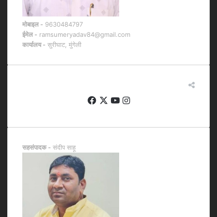
मोबाइल -
9630484797
ईमेल -
ramsumeryadav84@gmail.com
कार्यालय -
सुरीघाट, मुंगेली
हमसे जुड़े
Facebook
X
YouTube
Instagram
सहसंपादक -
संदीप साहू