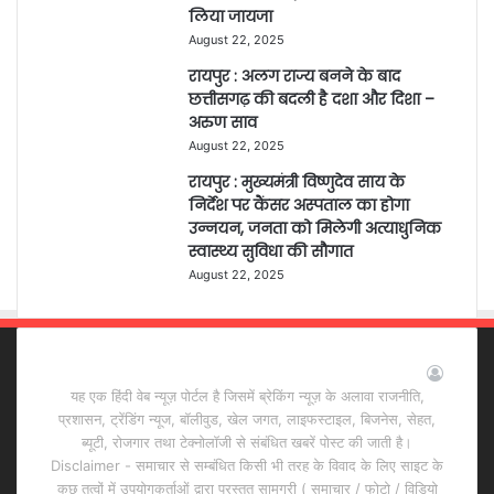
लिया जायजा
August 22, 2025
रायपुर : अलग राज्य बनने के बाद
छत्तीसगढ़ की बदली है दशा और दिशा –
अरुण साव
August 22, 2025
रायपुर : मुख्यमंत्री विष्णुदेव साय के
निर्देश पर कैंसर अस्पताल का होगा
उन्नयन, जनता को मिलेगी अत्याधुनिक
स्वास्थ्य सुविधा की सौगात
August 22, 2025
हमारे बारे में
यह एक हिंदी वेब न्यूज़ पोर्टल है जिसमें ब्रेकिंग न्यूज़ के अलावा राजनीति,
प्रशासन, ट्रेंडिंग न्यूज, बॉलीवुड, खेल जगत, लाइफस्टाइल, बिजनेस, सेहत,
ब्यूटी, रोजगार तथा टेक्नोलॉजी से संबंधित खबरें पोस्ट की जाती है।
Disclaimer - समाचार से सम्बंधित किसी भी तरह के विवाद के लिए साइट के
कुछ तत्वों में उपयोगकर्ताओं द्वारा प्रस्तुत सामग्री ( समाचार / फोटो / विडियो