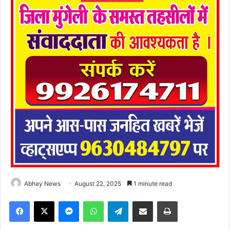
Abhay News
August 22, 2025
1 minute read
Facebook
X
Messenger
WhatsApp
Telegram
Share via Email
Print