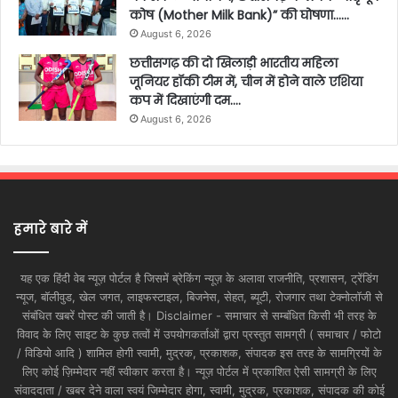
कोष (Mother Milk Bank)” की घोषणा……
August 6, 2026
छत्तीसगढ़ की दो खिलाड़ी भारतीय महिला
जूनियर हॉकी टीम में, चीन में होने वाले एशिया
कप में दिखाएंगी दम….
August 6, 2026
हमारे बारे में
यह एक हिंदी वेब न्यूज़ पोर्टल है जिसमें ब्रेकिंग न्यूज़ के अलावा राजनीति, प्रशासन, ट्रेंडिंग
न्यूज, बॉलीवुड, खेल जगत, लाइफस्टाइल, बिजनेस, सेहत, ब्यूटी, रोजगार तथा टेक्नोलॉजी से
संबंधित खबरें पोस्ट की जाती है। Disclaimer - समाचार से सम्बंधित किसी भी तरह के
विवाद के लिए साइट के कुछ तत्वों में उपयोगकर्ताओं द्वारा प्रस्तुत सामग्री ( समाचार / फोटो
/ विडियो आदि ) शामिल होगी स्वामी, मुद्रक, प्रकाशक, संपादक इस तरह के सामग्रियों के
लिए कोई ज़िम्मेदार नहीं स्वीकार करता है। न्यूज़ पोर्टल में प्रकाशित ऐसी सामग्री के लिए
संवाददाता / खबर देने वाला स्वयं जिम्मेदार होगा, स्वामी, मुद्रक, प्रकाशक, संपादक की कोई