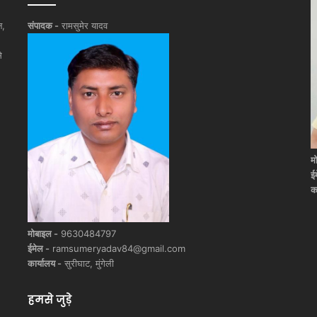
न,
संपादक -
रामसुमेर यादव
े
म
ई
क
मोबाइल -
9630484797
ईमेल -
ramsumeryadav84@gmail.com
कार्यालय -
सुरीघाट, मुंगेली
हमसे जुड़े