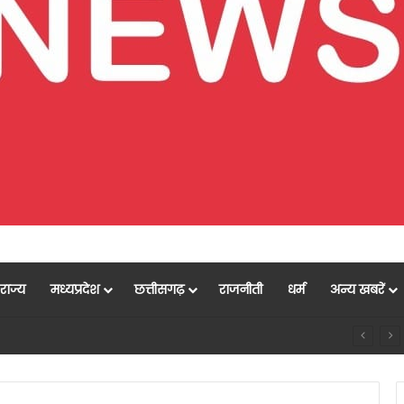
राज्य
मध्यप्रदेश
छत्तीसगढ़
राजनीती
धर्म
अन्य खबरें
योजना, आर्थिक एवं सांख्यिकी विभाग और आईआईएम रायपुर के बीच एमओयू सुशासन, नीति निर्माण और साक्ष्य-आधारित निर्णय प्रणाली को मिलेगा बढ़ावा….