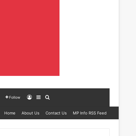
Log In
Sidebar
Search for
Follow
Home
About Us
Contact Us
MP Info RSS Feed