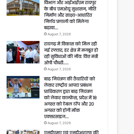
विभाग और आईआईएम रायपुर
के बीच एमओयू सुशासन, नीति
निर्माण और साक्ष्य-आधारित
निर्णय प्रणाली को मिलेगा
बढ़ावा….
August 7, 2026
रायगढ़ में विकास को मिल रही
नई रफ्तार, हर क्षेत्र में मजबूत हो
रही सुविधाओं की नींव: वित्त मंत्री
ओपी चौधरी……
August 7, 2026
बाढ़ नियंत्रण की तैयारियों को
लेकर राष्ट्रीय आपदा प्रबंधन
प्राधिकरण द्वारा बाढ़ नियंत्रण
को लेकर कान्फ्रेंस, प्रदेश में 18
अगस्त को टेबल टॉप और 20
अगस्त को होगी मॉक
एक्सरसाइज….
August 7, 2026
एनडीएमए एवं एनडीआरएफ की