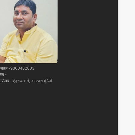
ोबाइल -
9300482803
मेल -
ार्यालय -
एंड्रूज वार्ड, दाऊपारा मुंगेली