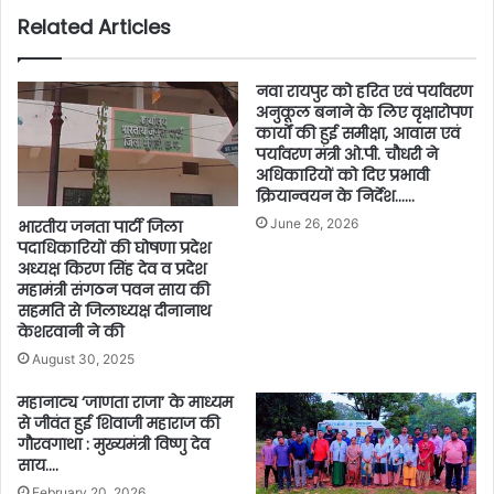
Related Articles
नवा रायपुर को हरित एवं पर्यावरण
अनुकूल बनाने के लिए वृक्षारोपण
कार्यों की हुई समीक्षा, आवास एवं
पर्यावरण मंत्री ओ.पी. चौधरी ने
अधिकारियों को दिए प्रभावी
क्रियान्वयन के निर्देश……
June 26, 2026
भारतीय जनता पार्टी जिला
पदाधिकारियों की घोषणा प्रदेश
अध्यक्ष किरण सिंह देव व प्रदेश
महामंत्री संगठन पवन साय की
सहमति से जिलाध्यक्ष दीनानाथ
केशरवानी ने की
August 30, 2025
महानाट्य ‘जाणता राजा’ के माध्यम
से जीवंत हुई शिवाजी महाराज की
गौरवगाथा : मुख्यमंत्री विष्णु देव
साय….
February 20, 2026