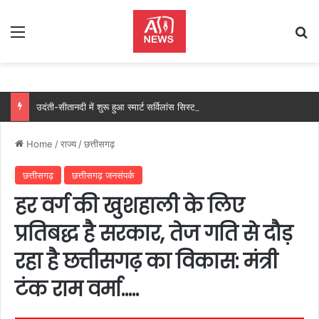
Menu
Se
उदंती-सीतानदी में शुरू हुआ स्मार्ट सर्विलांस सिस्टम -एआई तकनीक से वन और वन्यजीवों की 24X7 निगरानी….
Home
/
राज्य
/
छत्तीसगढ़
छत्तीसगढ़
छत्तीसगढ़ जनसंपर्क
हर वर्ग की खुशहाली के लिए
प्रतिबद्ध है सरकार, तेज गति से दौड़
रहा है छत्तीसगढ़ का विकास: मंत्री
टंक राम वर्मा…..