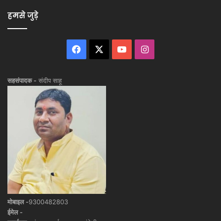
हमसे जुड़े
Facebook
X
YouTube
Instagram
सहसंपादक -
संदीप साहू
मोबाइल -
9300482803
ईमेल -