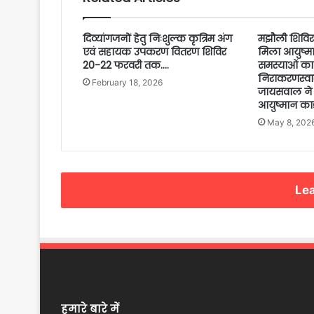
दिव्यांगजनों हेतु निःशुल्क कृत्रिम अंग
मझौली शिविर 
एवं सहायक उपकरण वितरण शिविर
मिला आयुष्मान
20-22 फरवरी तक….
समस्याओं का 
निराकरणस्वास्थ
February 18, 2026
जायसवाल ने अ
आयुष्मान कार्
May 8, 202
Lea
हमारे बारे में