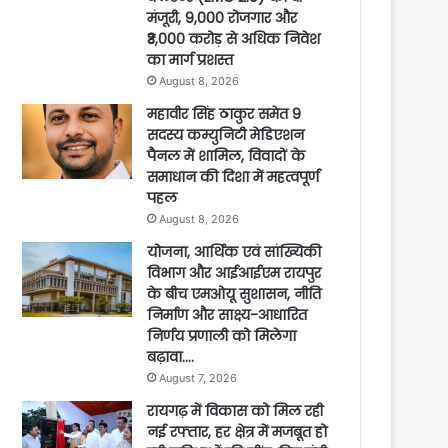
मंजूरी, 9,000 रोजगार और
₹3,000 करोड़ से अधिक निवेश
का मार्ग प्रशस्त
August 8, 2026
महावीर सिंह ठाकुर समेत 9
सदस्य कम्युनिटी मेडिएशन
पैनल में शामिल, विवादों के
समाधान की दिशा में महत्वपूर्ण
पहल
August 8, 2026
योजना, आर्थिक एवं सांख्यिकी
विभाग और आईआईएम रायपुर
के बीच एमओयू सुशासन, नीति
निर्माण और साक्ष्य-आधारित
निर्णय प्रणाली को मिलेगा
बढ़ावा….
August 7, 2026
रायगढ़ में विकास को मिल रही
नई रफ्तार, हर क्षेत्र में मजबूत हो