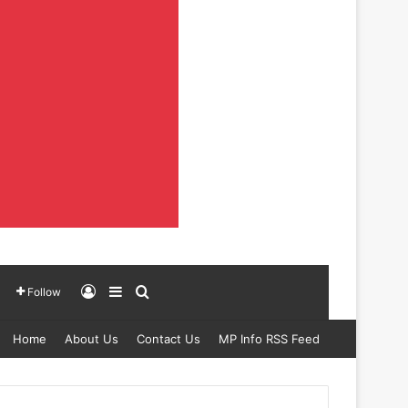
Log In
Sidebar
Search for
Follow
Home
About Us
Contact Us
MP Info RSS Feed