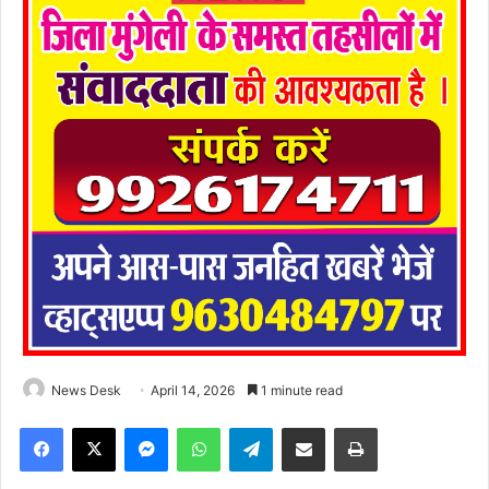
News Desk
April 14, 2026
1 minute read
Facebook
X
Messenger
WhatsApp
Telegram
Share via Email
Print