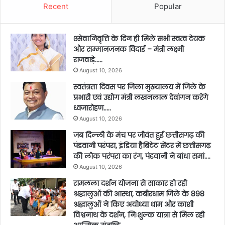
Recent
Popular
श्सेवानिवृत्ति के दिन ही मिले सभी स्वत्व देयक
और सम्मानजनक विदाई – मंत्री लक्ष्मी
राजवाड़े…..
August 10, 2026
स्वतंत्रता दिवस पर जिला मुख्यालय में जिले के
प्रभारी एवं उद्योग मंत्री लखनलाल देवांगन करेंगे
ध्वजारोहण…..
August 10, 2026
जब दिल्ली के मंच पर जीवंत हुई छत्तीसगढ़ की
पंडवानी परंपरा, इंडिया हैबिटेट सेंटर में छत्तीसगढ़
की लोक परंपरा का रंग, पंडवानी ने बांधा समां….
August 10, 2026
रामलला दर्शन योजना से साकार हो रही
श्रद्धालुओं की आस्था, कबीरधाम जिले के 898
श्रद्धालुओं ने किए अयोध्या धाम और काशी
विश्वनाथ के दर्शन, निःशुल्क यात्रा से मिल रही