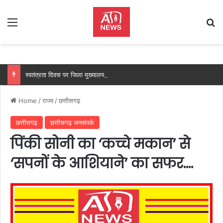
Menu
Se
स्वतंत्रता दिवस पर जिला मुख्यालय में जिले के प्रभारी एवं उद्योग मंत्री लखनलाल देवांगन करेंगे ध्वजारोहण…..
Home
/
राज्य
/
छत्तीसगढ़
छत्तीसगढ़
छत्तीसगढ़ जनसंपर्क
पिंकी सोनी का ‘कच्चे मकान’ से
‘सपनों के आशियाने’ का सफर….