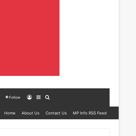
Log In
Sidebar
Search for
Follow
Home
About Us
Contact Us
MP Info RSS Feed