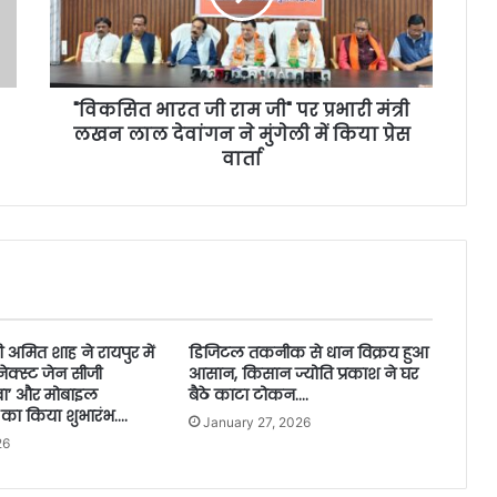
"विकसित भारत जी राम जी" पर प्रभारी मंत्री
लखन लाल देवांगन ने मुंगेली में किया प्रेस
वार्ता
त्री अमित शाह ने रायपुर में
डिजिटल तकनीक से धान विक्रय हुआ
ेक्स्ट जेन सीजी
आसान, किसान ज्योति प्रकाश ने घर
वा’ और मोबाइल
बैठे काटा टोकन….
 का किया शुभारंभ….
January 27, 2026
26