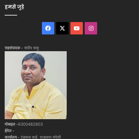
हमसे जुड़े
Facebook
X
YouTube
Instagram
सहसंपादक -
संदीप साहू
मोबाइल -
9300482803
ईमेल -
कार्यालय -
एंड्रूज वार्ड, दाऊपारा मुंगेली