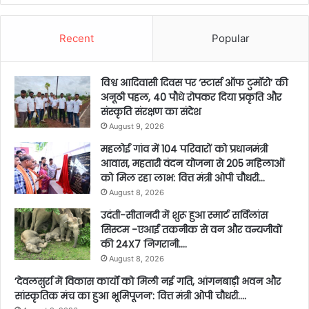
Recent
Popular
विश्व आदिवासी दिवस पर ‘स्टार्स ऑफ टुमॉरो’ की
अनूठी पहल, 40 पौधे रोपकर दिया प्रकृति और
संस्कृति संरक्षण का संदेश
August 9, 2026
महलोई गांव में 104 परिवारों को प्रधानमंत्री
आवास, महतारी वंदन योजना से 205 महिलाओं
को मिल रहा लाभ: वित्त मंत्री ओपी चौधरी…
August 8, 2026
उदंती-सीतानदी में शुरू हुआ स्मार्ट सर्विलांस
सिस्टम -एआई तकनीक से वन और वन्यजीवों
की 24X7 निगरानी….
August 8, 2026
’देवलसुर्रा में विकास कार्यों को मिली नई गति, आंगनबाड़ी भवन और
सांस्कृतिक मंच का हुआ भूमिपूजन’: वित्त मंत्री ओपी चौधरी….