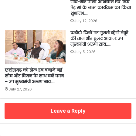
गांव-मोर पानी’ अभियान एवं ‘एक
पेड़ मां के नाम’ कार्यक्रम का किया
शुभारंभ…..
July 12, 2026
करोड़ों दिलों पर गूंजती रहेगी तंबूरे
की तान और बुलंद आवाज: उप
मुख्यमंत्री अरुण साव…..
July 5, 2026
छत्तीसगढ़ को खेल हब बनाने नई
सोच और विजन के साथ करें काम
– उप मुख्यमंत्री अरुण साव…..
July 27, 2026
Leave a Reply