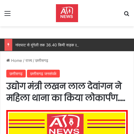
Menu
Se
नांदघाट से मुंगेली तक 36.40 किमी सड़क होगी फोरलेन, ₹21.81 करोड़ की प्रशासनिक स्वीकृति, आधिकारिक परिपत्र जारी
Home
/
राज्य
/
छत्तीसगढ़
छत्तीसगढ़
छत्तीसगढ़ जनसंपर्क
उद्योग मंत्री लखन लाल देवांगन ने
महिला थाना का किया लोकार्पण…..