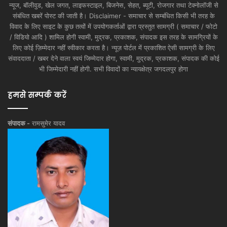
न्यूज, बॉलीवुड, खेल जगत, लाइफस्टाइल, बिजनेस, सेहत, ब्यूटी, रोजगार तथा टेक्नोलॉजी से
संबंधित खबरें पोस्ट की जाती है। Disclaimer - समाचार से सम्बंधित किसी भी तरह के
विवाद के लिए साइट के कुछ तत्वों में उपयोगकर्ताओं द्वारा प्रस्तुत सामग्री ( समाचार / फोटो
/ विडियो आदि ) शामिल होगी स्वामी, मुद्रक, प्रकाशक, संपादक इस तरह के सामग्रियों के
लिए कोई ज़िम्मेदार नहीं स्वीकार करता है। न्यूज़ पोर्टल में प्रकाशित ऐसी सामग्री के लिए
संवाददाता / खबर देने वाला स्वयं जिम्मेदार होगा, स्वामी, मुद्रक, प्रकाशक, संपादक की कोई
भी जिम्मेदारी नहीं होगी. सभी विवादों का न्यायक्षेत्र जगदलपुर होगा
हमसे सम्पर्क करें
संपादक -
रामसुमेर यादव