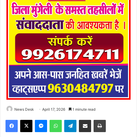
News Desk
April 17, 2026
1 minute read
Facebook
X
Messenger
WhatsApp
Telegram
Share via Email
Print