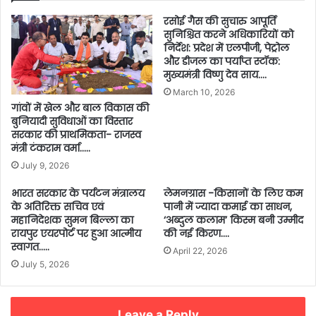
रसोई गैस की सुचारु आपूर्ति
सुनिश्चित करने अधिकारियों को
निर्देश: प्रदेश में एलपीजी, पेट्रोल
और डीजल का पर्याप्त स्टॉक:
मुख्यमंत्री विष्णु देव साय….
March 10, 2026
गांवों में खेल और बाल विकास की
बुनियादी सुविधाओं का विस्तार
सरकार की प्राथमिकता- राजस्व
मंत्री टंकराम वर्मा…..
July 9, 2026
भारत सरकार के पर्यटन मंत्रालय
लेमनग्रास -किसानों के लिए कम
के अतिरिक्त सचिव एवं
पानी में ज्यादा कमाई का साधन,
महानिदेशक सुमन बिल्ला का
‘अब्दुल कलाम’ किस्म बनी उम्मीद
रायपुर एयरपोर्ट पर हुआ आत्मीय
की नई किरण….
स्वागत…..
April 22, 2026
July 5, 2026
Leave a Reply