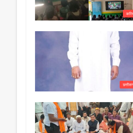
करि
छत्तीस