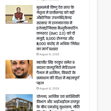
मुख्यमंत्री विष्णु देव साय के
नेतृत्व में छत्तीसगढ़ को बड़ी
औद्योगिक उपलब्धि,केन्द्र
सरकार ने राजनांदगांव में
इलेक्ट्रॉनिक्स मैन्युफैक्चरिंग
क्लस्टर (EMC 2.0) को दी
मंजूरी, 9,000 रोजगार और
₹3,000 करोड़ से अधिक निवेश
का मार्ग प्रशस्त
August 8, 2026
महावीर सिंह ठाकुर समेत 9
सदस्य कम्युनिटी मेडिएशन
पैनल में शामिल, विवादों के
समाधान की दिशा में महत्वपूर्ण
पहल
August 8, 2026
योजना, आर्थिक एवं सांख्यिकी
विभाग और आईआईएम रायपुर
के बीच एमओयू सुशासन, नीति