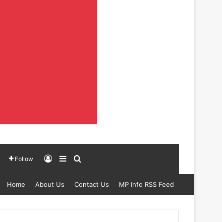
Log In
Sidebar
Search for
Follow
Home
About Us
Contact Us
MP Info RSS Feed