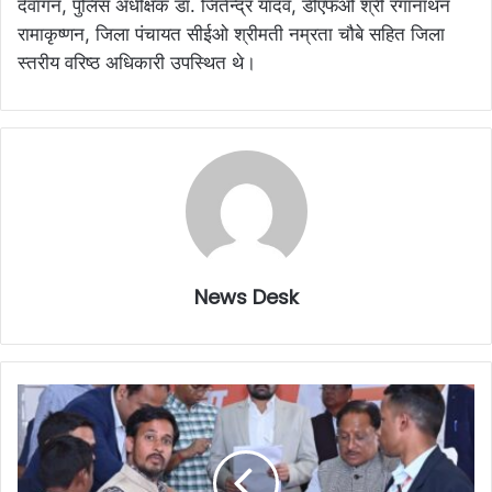
देवांगन, पुलिस अधीक्षक डॉ. जितेन्द्र यादव, डीएफओ श्री रंगानाथन
रामाकृष्णन, जिला पंचायत सीईओ श्रीमती नम्रता चौबे सहित जिला
स्तरीय वरिष्ठ अधिकारी उपस्थित थे।
News Desk