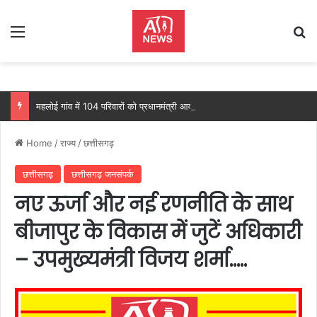
Menu
Se
महलोई गांव में 104 परिवारों को प्रधानमंत्री आवास, महतारी वंदन योजना से 205 महिलाओं को मिल रहा लाभ: वित्त मंत्री ओपी चौधरी…
Home
/
राज्य
/
छत्तीसगढ़
छत्तीसगढ़
छत्तीसगढ़ जनसंपर्क
नए ऊर्जा और नई रणनीति के साथ
बीजापुर के विकास में जुटें अधिकारी
– उपमुख्यमंत्री विजय शर्मा…..