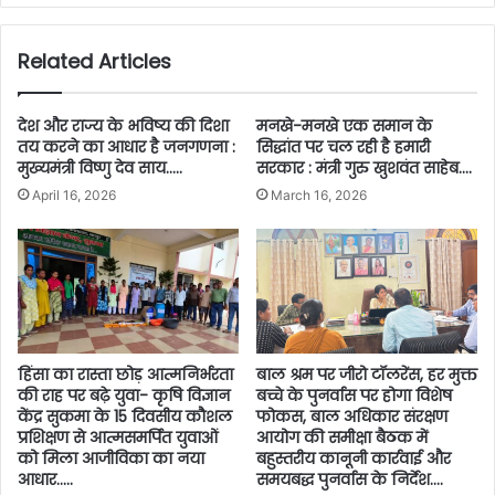
Related Articles
देश और राज्य के भविष्य की दिशा
मनखे-मनखे एक समान के
तय करने का आधार है जनगणना :
सिद्धांत पर चल रही है हमारी
मुख्यमंत्री विष्णु देव साय…..
सरकार : मंत्री गुरु खुशवंत साहेब….
April 16, 2026
March 16, 2026
हिंसा का रास्ता छोड़ आत्मनिर्भरता
बाल श्रम पर जीरो टॉलरेंस, हर मुक्त
की राह पर बढ़े युवा- कृषि विज्ञान
बच्चे के पुनर्वास पर होगा विशेष
केंद्र सुकमा के 15 दिवसीय कौशल
फोकस, बाल अधिकार संरक्षण
प्रशिक्षण से आत्मसमर्पित युवाओं
आयोग की समीक्षा बैठक में
को मिला आजीविका का नया
बहुस्तरीय कानूनी कार्रवाई और
आधार…..
समयबद्ध पुनर्वास के निर्देश….