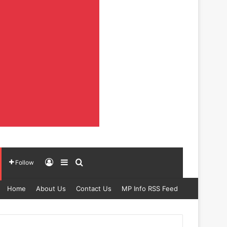
Log In
Sidebar
Search for
Follow
Home
About Us
Contact Us
MP Info RSS Feed