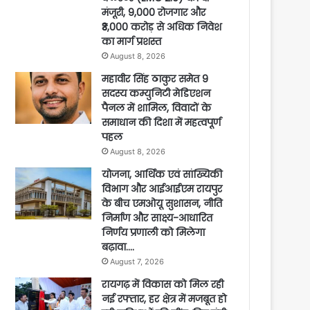
मंजूरी, 9,000 रोजगार और
₹3,000 करोड़ से अधिक निवेश
का मार्ग प्रशस्त
August 8, 2026
महावीर सिंह ठाकुर समेत 9
सदस्य कम्युनिटी मेडिएशन
पैनल में शामिल, विवादों के
समाधान की दिशा में महत्वपूर्ण
पहल
August 8, 2026
योजना, आर्थिक एवं सांख्यिकी
विभाग और आईआईएम रायपुर
के बीच एमओयू सुशासन, नीति
निर्माण और साक्ष्य-आधारित
निर्णय प्रणाली को मिलेगा
बढ़ावा….
August 7, 2026
रायगढ़ में विकास को मिल रही
नई रफ्तार, हर क्षेत्र में मजबूत हो