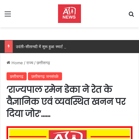
Menu
Se
उदंती-सीतानदी में शुरू हुआ स्मार्ट सर्विलांस सिस्टम -एआई तकनीक से वन और वन्यजीवों की 24X7 निगरानी….
Home
/
राज्य
/
छत्तीसगढ़
छत्तीसगढ़
छत्तीसगढ़ जनसंपर्क
’राज्यपाल रमेन डेका ने रेत के
वैज्ञानिक एवं व्यवस्थित खनन पर
दिया जोर’……