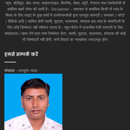
न्यूज, बॉलीवुड, खेल जगत, लाइफस्टाइल, बिजनेस, सेहत, ब्यूटी, रोजगार तथा टेक्नोलॉजी से
संबंधित खबरें पोस्ट की जाती है। Disclaimer - समाचार से सम्बंधित किसी भी तरह के
विवाद के लिए साइट के कुछ तत्वों में उपयोगकर्ताओं द्वारा प्रस्तुत सामग्री ( समाचार / फोटो
/ विडियो आदि ) शामिल होगी स्वामी, मुद्रक, प्रकाशक, संपादक इस तरह के सामग्रियों के
लिए कोई ज़िम्मेदार नहीं स्वीकार करता है। न्यूज़ पोर्टल में प्रकाशित ऐसी सामग्री के लिए
संवाददाता / खबर देने वाला स्वयं जिम्मेदार होगा, स्वामी, मुद्रक, प्रकाशक, संपादक की कोई
भी जिम्मेदारी नहीं होगी. सभी विवादों का न्यायक्षेत्र जगदलपुर होगा
हमसे सम्पर्क करें
संपादक -
रामसुमेर यादव